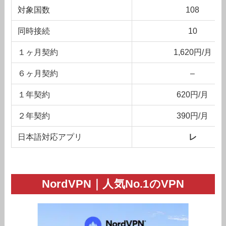
対象国数
108
同時接続
10
１ヶ月契約
1,620円/月
６ヶ月契約
–
１年契約
620円/月
２年契約
390円/月
日本語対応アプリ
レ
NordVPN｜人気No.1のVPN