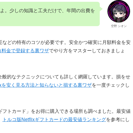
よ。少しの知識と工夫だけで、年間の出費を
空野 シオン
証などの特有のコツが必要です。安全かつ確実に月額料金を安
トルコ料金で登録する裏ワザ
でやり方をマスターしておきましょ
聴する全般的なテクニックについても詳しく網羅しています。損をせ
tflixを安く見る方法と知らないと損する裏ワザ
を一度チェックし
ギフトカード」をお得に購入できる場所も調べました。最安値
、
トルコ版Netflixギフトカードの最安値ランキング
を参考にし