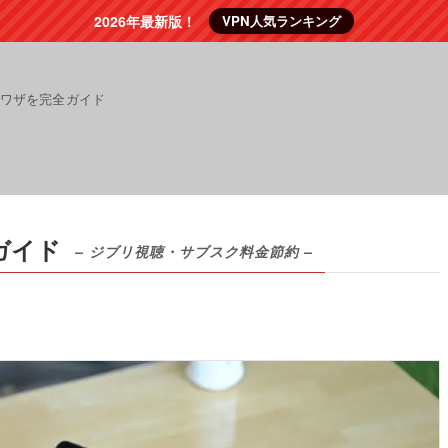
2026年最新版！
VPN人気ランキング
裏ワザを完全ガイド
用ガイド
– ジブリ視聴・サブスク料金節約 –