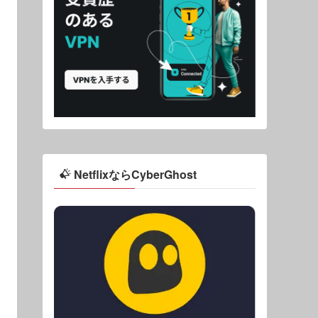
NetflixならCyberGhost