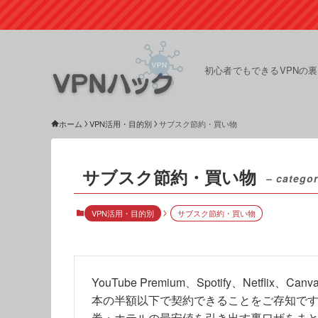
初心者でもできるVPNの
ホーム
VPN活用・目的別
サブスク節約・買い物
サブスク節約・買い物
– categor
VPN活用・目的別
サブスク節約・買い物
YouTube Premium、Spotify、Netfli
本の半額以下で契約できることをご存知で
券・ホテルの最安値を引き出す裏ワザをま