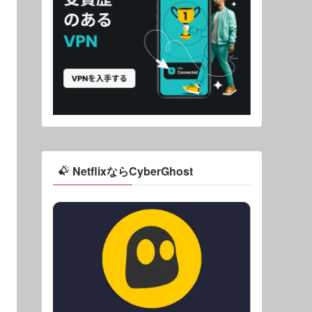
NetflixならCyberGhost