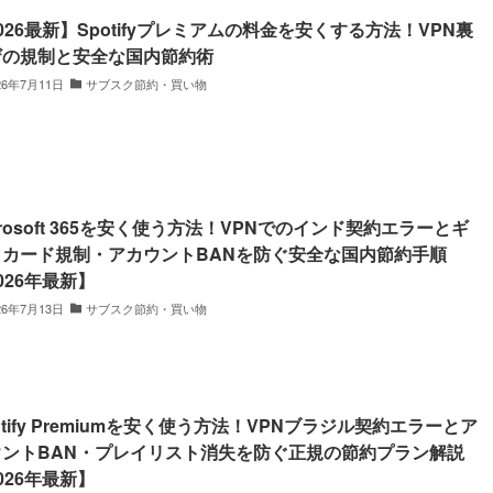
026最新】Spotifyプレミアムの料金を安くする方法！VPN裏
ザの規制と安全な国内節約術
26年7月11日
サブスク節約・買い物
crosoft 365を安く使う方法！VPNでのインド契約エラーとギ
トカード規制・アカウントBANを防ぐ安全な国内節約手順
026年最新】
26年7月13日
サブスク節約・買い物
otify Premiumを安く使う方法！VPNブラジル契約エラーとア
ウントBAN・プレイリスト消失を防ぐ正規の節約プラン解説
026年最新】