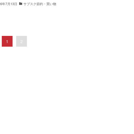
26年7月13日
サブスク節約・買い物
1
2