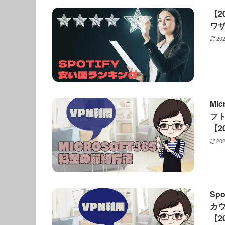
【2
ワ
20
Mi
フ
【2
20
Sp
カ
【2