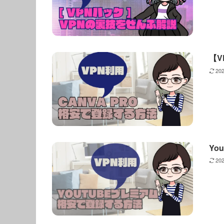
【V
20
Yo
20