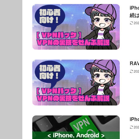
iP
続
20
RA
20
iP
20