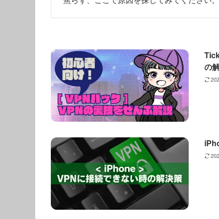
Ti
の
20
iP
20