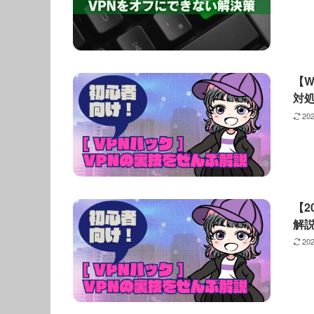
【W
対処
20
【2
解
20