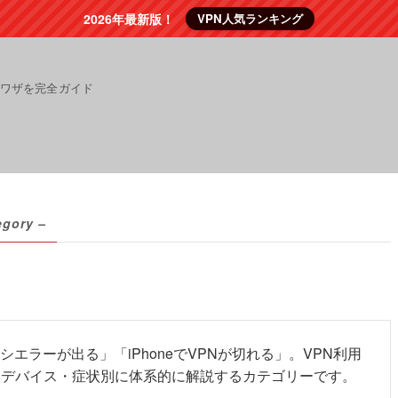
2026年最新版！
VPN人気ランキング
裏ワザを完全ガイド
egory –
キシエラーが出る」「iPhoneでVPNが切れる」。VPN利用
、デバイス・症状別に体系的に解説するカテゴリーです。
。