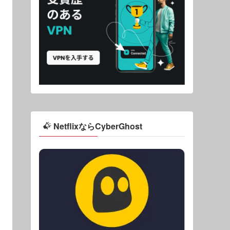
NetflixならCyberGhost