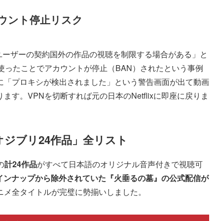
アカウント停止リスク
は「ユーザーの契約国外の作品の視聴を制限する場合がある」と
使ったことでアカウントが停止（BAN）されたという事例
に「プロキシが検出されました」という警告画面が出て動画
す。VPNを切断すれば元の日本のNetflixに即座に戻りま
ジオジブリ24作品」全リスト
の
計24作品
がすべて日本語のオリジナル音声付きで視聴可
信ラインナップから除外されていた『火垂るの墓』の公式配信が
ニメ全タイトルが完璧に勢揃いしました。