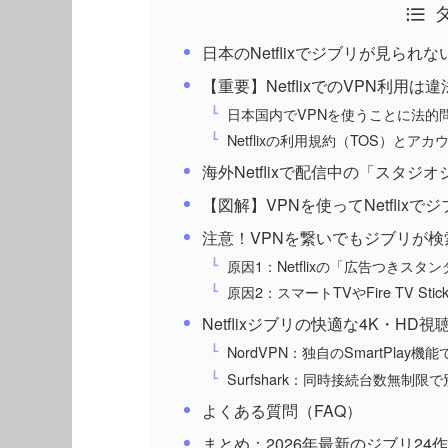
日本のNetflixでジブリが見ら
【重要】NetflixでのVPN利用
日本国内でVPNを使うことに法的
Netflixの利用規約（TOS）とア
海外Netflixで配信中の「スタジ
【図解】VPNを使ってNetflix
注意！VPNを繋いでもジブリが検
原因1：Netflixの「広告つきス
原因2：スマートTVやFire TV 
Netflixジブリの快適な4K・HD
NordVPN：独自のSmartPlay機
Surfshark：同時接続台数無制
よくある質問（FAQ）
まとめ：2026年最新のジブリ24作