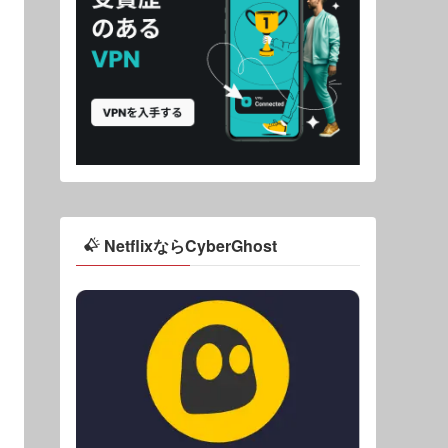
NetflixならCyberGhost