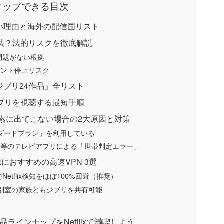
タップできる目次
れない理由と海外の配信国リスト
は違法？法的リスクを徹底解説
問題がない根拠
カウント停止リスク
オジブリ24作品」全リスト
でジブリを視聴する最短手順
索に出てこない場合の2大原因と対策
タンダードプラン」を利用している
Stick等のテレビアプリによる「世帯判定エラー」
視聴におすすめの高速VPN 3選
能でNetflix検知をほぼ100%回避（推奨）
限で別室の家族ともジブリを共有可能
品ラインナップをNetflixで満喫しよう