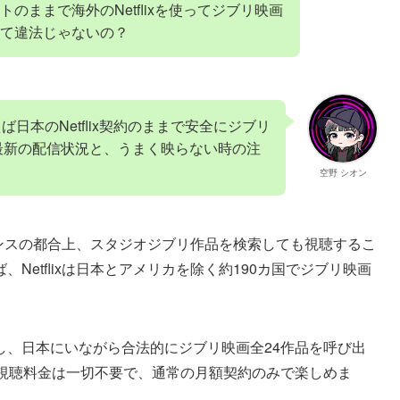
のままで海外のNetflixを使ってジブリ映画
て違法じゃないの？
日本のNetflix契約のままで安全にジブリ
年最新の配信状況と、うまく映らない時の注
空野 シオン
イセンスの都合上、スタジオジブリ作品を検索しても視聴するこ
Netflixは日本とアメリカを除く約190カ国でジブリ映画
し、日本にいながら合法的にジブリ映画全24作品を呼び出
の視聴料金は一切不要で、通常の月額契約のみで楽しめま