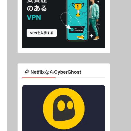
NetflixならCyberGhost