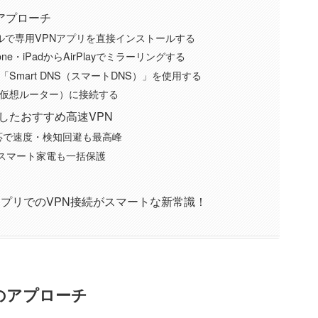
のアプローチ
モデルで専用VPNアプリを直接インストールする
one・iPadからAirPlayでミラーリングする
Smart DNS（スマートDNS）」を使用する
は仮想ルーター）に接続する
適したおすすめ高速VPN
リ対応で速度・検知回避も最高峰
限でスマート家電も一括保護
専用アプリでのVPN接続がスマートな新常識！
つのアプローチ