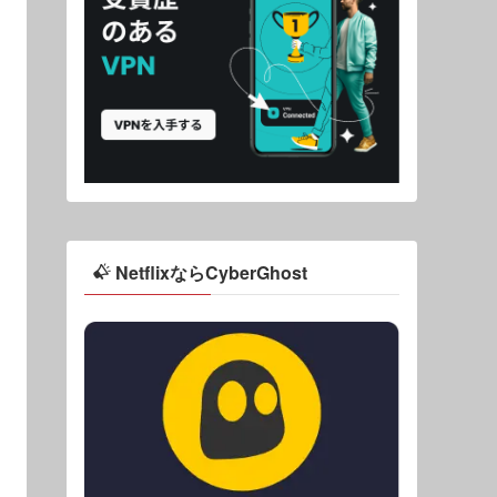
NetflixならCyberGhost