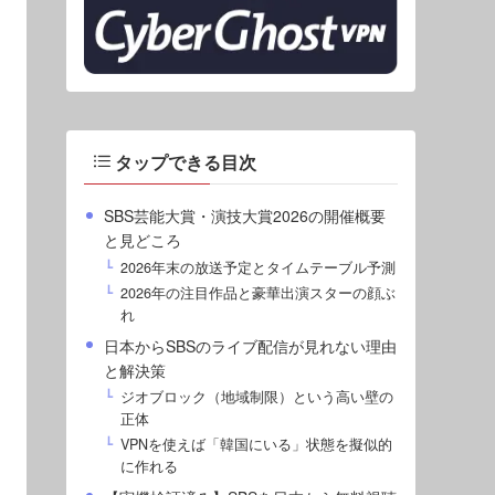
タップできる目次
SBS芸能大賞・演技大賞2026の開催概要
と見どころ
2026年末の放送予定とタイムテーブル予測
2026年の注目作品と豪華出演スターの顔ぶ
れ
日本からSBSのライブ配信が見れない理由
と解決策
ジオブロック（地域制限）という高い壁の
正体
VPNを使えば「韓国にいる」状態を擬似的
に作れる