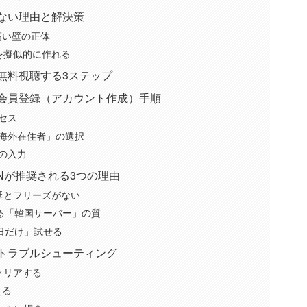
れない理由と解決策
高い壁の正体
を擬似的に作れる
無料視聴する3ステップ
料会員登録（アカウント作成）手順
セス
海外在住者」の選択
の入力
PNが推奨される3つの理由
遅延とフリーズがない
ける「韓国サーバー」の質
当日だけ」試せる
のトラブルシューティング
クリアする
える