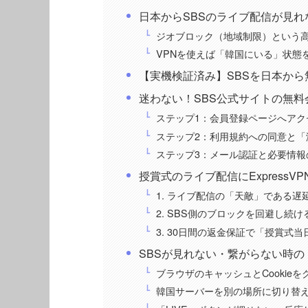
日本からSBSのライブ配信が見
ジオブロック（地域制限）という
VPNを使えば「韓国にいる」状態
【実機検証済み】SBSを日本から
迷わない！SBS公式サイトの無
ステップ1：会員登録ページへアク
ステップ2：利用規約への同意と「
ステップ3：メール認証と必要情報
授賞式のライブ配信にExpressV
1. ライブ配信の「天敵」である
2. SBS側のブロックを回避し続
3. 30日間の返金保証で「授賞式
SBSが見れない・繋がらない時
ブラウザのキャッシュとCookieを
韓国サーバーを別の場所に切り替