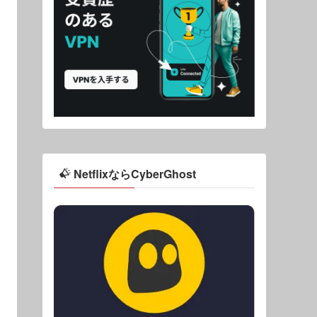
NetflixならCyberGhost