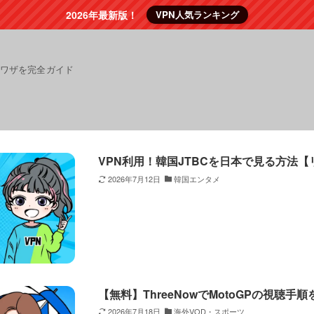
2026年最新版！
VPN人気ランキング
裏ワザを完全ガイド
VPN利用！韓国JTBCを日本で見る方法
2026年7月12日
韓国エンタメ
【無料】ThreeNowでMotoGPの視聴手
2026年7月18日
海外VOD・スポーツ