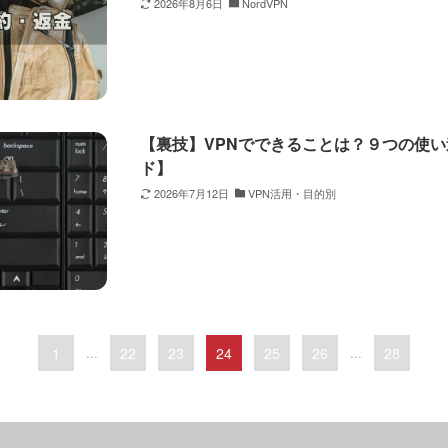
2026年8月6日
NordVPN
【裏技】VPNでできることは？９つの使
ド】
2026年7月12日
VPN活用・目的別
1
...
22
23
24
25
26
...
28