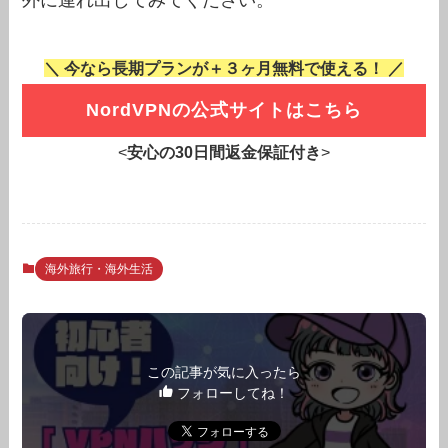
外に連れ出してみてください。
＼ 今なら長期プランが＋３ヶ月無料で使える！ ／
NordVPNの公式サイトはこちら
<
安心の30日間返金保証付き
>
海外旅行・海外生活
この記事が気に入ったら
フォローしてね！