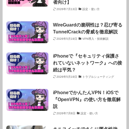
者向け】
2026年7月13日
設定・使い方
WireGuardの脆弱性は？忍び寄る
TunnelCrackの脅威を徹底解説
2026年5月19日
VPN導入・技術解説
iPhoneで『セキュリティ保護さ
れていないネットワーク』への接
続は平気？
2026年5月19日
トラブルシューティング
iPhoneでかんたんVPN！iOSで
『OpenVPN』の使い方を徹底解
説
2026年7月8日
設定・使い方
キルスイッチでさらに匿名性強