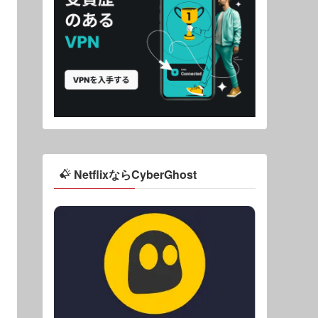
NetflixならCyberGhost