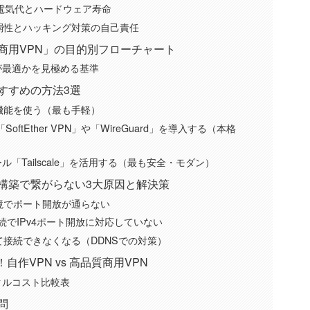
う電気代とハードウェア寿命
脆弱性とハッキング対策の自己責任
商用VPN」の目的別フローチャート
が最適かを見極める基準
すすめの方法3選
機能を使う（最も手軽）
「SoftEther VPN」や「WireGuard」を導入する（本格
「Tailscale」を活用する（最も安全・モダン）
構築で繋がらない3大原因と解決策
環境でポート開放が通らない
)」接続でIPv4ポート開放に対応していない
して接続できなくなる（DDNSでの対策）
作VPN vs 高品質商用VPN
クルコスト比較表
問