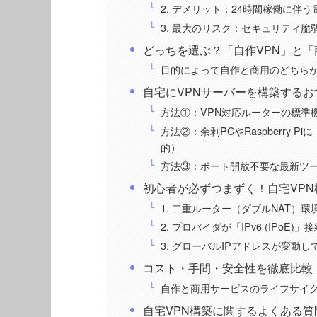
2. デメリット：24時間稼働に伴
3. 最大のリスク：セキュリティ
どっちを選ぶ？「自作VPN」と「
目的によって自作と商用のどちら
自宅にVPNサーバーを構築するお
方法①：VPN対応ルーターの標準
方法②：余剰PCやRaspberry Piに
的）
方法③：ポート開放不要な最新ツール
初心者が必ずつまずく！自宅VPN
1. 二重ルーター（ダブルNAT）
2. プロバイダが「IPv6 (IPoE
3. グローバルIPアドレスが変動
コスト・手間・安全性を徹底比較！自
自作と商用サービスのライフサイ
自宅VPN構築に関するよくある質