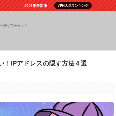
2026年最新版！
VPN人気ランキング
裏ワザを完全ガイド
いたい！IPアドレスの隠す方法４選
。