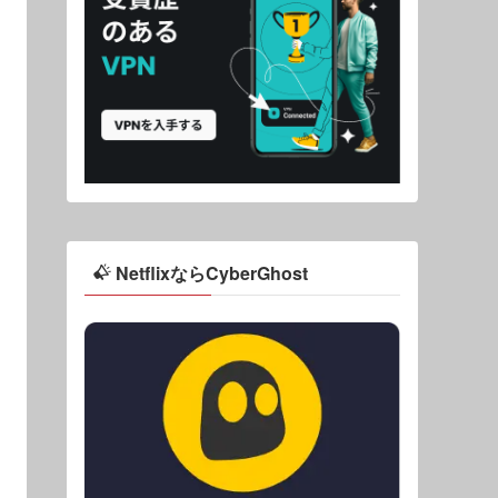
NetflixならCyberGhost