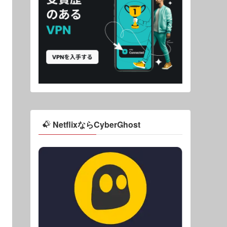
NetflixならCyberGhost