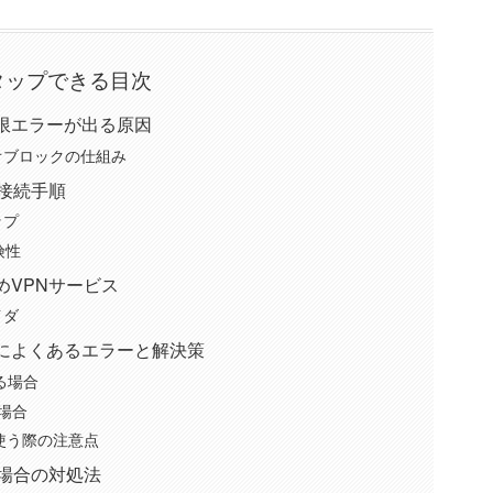
タップできる目次
限エラーが出る原因
オブロックの仕組み
接続手順
ップ
険性
めVPNサービス
イダ
によくあるエラーと解決策
る場合
い場合
外で使う際の注意点
場合の対処法