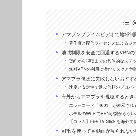
アマゾンプライムビデオで地域制
著作権と配信ライセンスによるジ
地域制限を安全に回避するVPNの
契約から視聴までの具体的なステ
無料VPNの利用に潜むリスクと危
アマプラ視聴に失敗しないおすす
速度と安定性で選ぶ信頼のプロバ
海外からアマプラを視聴するとき
エラーコード「4601」が表示され
ホテルのWi-FiでVPNが繋がらな
【コラム】Fire TV Stick を海
VPNを使っても動画が見られない