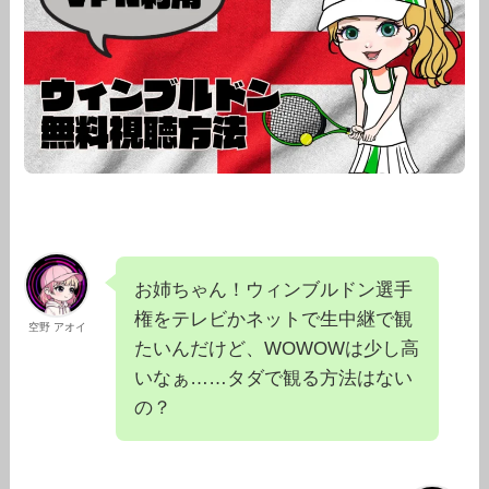
お姉ちゃん！ウィンブルドン選手
権をテレビかネットで生中継で観
空野 アオイ
たいんだけど、WOWOWは少し高
いなぁ……タダで観る方法はない
の？