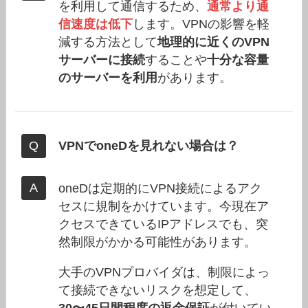
を利用して通信するため、
通常より通
信速度は低下
します。VPNの影響を軽
減する方法として
地理的に近くのVPN
サーバーに接続
することや
十分な容量
のサーバーを利用
があります。
VPNでoneDを見れない場合は？
oneDは定期的にVPN接続によるアク
セスに規制をかけています。今現在ア
クセスできているIPアドレスでも、突
然制限がかかる可能性があります。
大手のVPNプロバイダは、制限によっ
て接続できないリスクを想定して、
30〜45日間程度の返金保証
が付いてい