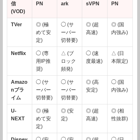
信
PN
ark
sVPN
PN
(VOD)
TVer
◎ (極
◯ (サ
◎ (超
◎ (国
めて安
ーバー
高速)
内強み)
定)
切替要)
Netflix
◯ (専
△ (ブ
◯ (速
△ (日
用IP推
ロック
度最速)
本限定)
奨)
頻発)
Amazo
◯ (サ
◯ (サ
◎ (高
◯ (国
nプラ
ーバー
ーバー
安定)
内強み)
イム
切替要)
切替要)
U-
◎ (極
◎ (安
◎ (超
◎ (相
NEXT
めて安
定)
高速)
性抜群)
定)
Disney
◯ (安
◯ (安
◎ (超
◯ (日