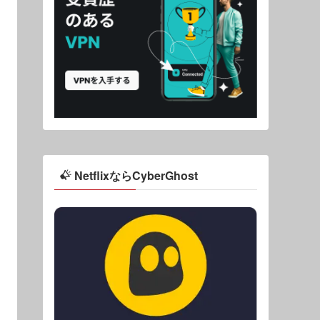
NetflixならCyberGhost