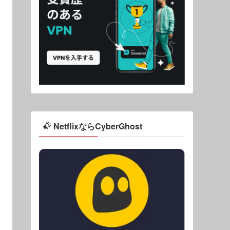
NetflixならCyberGhost