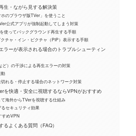
ド再生・ながら見する解決策
ホのブラウザ版TVer」を使うこと
Ver公式アプリが強制起動してしまう対策
プリを使ってバックグラウンド再生する手順
e）でピクチャ・イン・ピクチャ（PiP）表示する手順
・エラーが表示される場合のトラブルシューティン
ldsなど）の干渉による再生エラーの対策
起動
途切れる・停止する場合のネットワーク対策
Verを快適・安全に視聴するならVPNがおすすめ
て海外からTVerを視聴する仕組み
を守るセキュリティ効果
すすめVPN
関するよくある質問（FAQ）