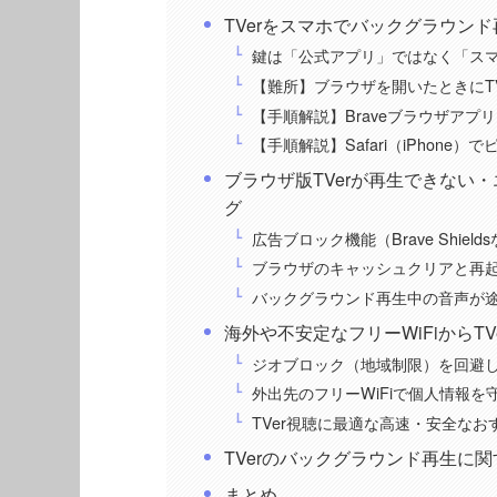
TVerをスマホでバックグラウン
鍵は「公式アプリ」ではなく「スマ
【難所】ブラウザを開いたときにT
【手順解説】Braveブラウザア
【手順解説】Safari（iPhon
ブラウザ版TVerが再生できない
グ
広告ブロック機能（Brave Shie
ブラウザのキャッシュクリアと再
バックグラウンド再生中の音声が
海外や不安定なフリーWiFiからT
ジオブロック（地域制限）を回避し
外出先のフリーWiFiで個人情報
TVer視聴に最適な高速・安全なお
TVerのバックグラウンド再生に
まとめ