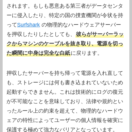
されます。もしも悪意ある第三者がデータセンタ
ーに侵入したり、特定の国の捜査機関が令状を持
って
Surfshark
の物理的なハードウェアサーバー
を押収したりしたとしても、
彼らがサーバーラッ
クからマシンのケーブルを抜き取り、電源を切っ
た瞬間に中身は完全な白紙
に戻ります。
押収したサーバーを持ち帰って電源を入れ直して
も、ストレージには何も書き込まれていないため
起動すらできません。これは技術的にログの復元
が不可能なことを意味しており、法律や規約とい
ったルール上の約束を超えて、物理的なハードウ
ェアの特性によってユーザーの個人情報を確実に
保護する極めて強力なバリアとなっています。